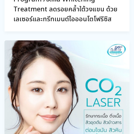
Treatment ลดรอยคล้ำใต้วงแขน ด้วย
เลเซอร์และทรีทเมนต์ไอออนโตโฟริซิส