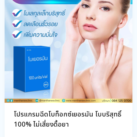
โปรแกรมฉีดโบท็อกซ์เยอรมัน โบบริสุทธิ์
100% ไม่เสี่ยงดื้อยา