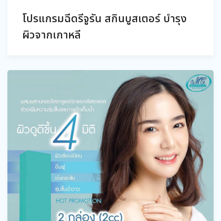
โปรแกรมฉีดรีจูรัน สกินบูสเตอร์ บำรุง
ผิวจากเกาหลี