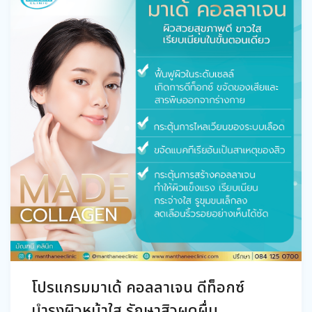
โปรแกรมมาเด้ คอลลาเจน ดีท็อกซ์
บำรุงผิวหน้าใส รักษาสิวผดผื่น